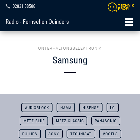
02831 88588
Radio - Fernsehen Quinders
UNTERHALTUNGSELEKTRONIK
Samsung
AUDIOBLOCK
HAMA
HISENSE
LG
METZ BLUE
METZ CLASSIC
PANASONIC
PHILIPS
SONY
TECHNISAT
VOGELS