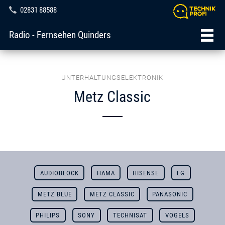
02831 88588
Radio - Fernsehen Quinders
UNTERHALTUNGSELEKTRONIK
Metz Classic
AUDIOBLOCK
HAMA
HISENSE
LG
METZ BLUE
METZ CLASSIC
PANASONIC
PHILIPS
SONY
TECHNISAT
VOGELS