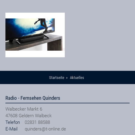
Startseite
Aktuelles
Radio - Fernsehen Quinders
Walbecker Markt 6
47608
Geldern Walbeck
Telefon
02831 88588
E-Mail
quinders@t-online.de