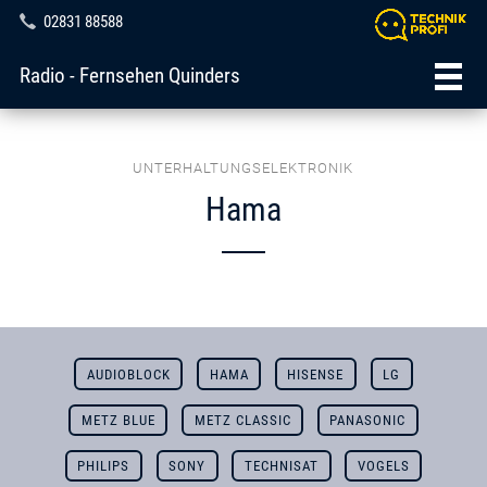
02831 88588
Radio - Fernsehen Quinders
UNTERHALTUNGSELEKTRONIK
Hama
AUDIOBLOCK
HAMA
HISENSE
LG
METZ BLUE
METZ CLASSIC
PANASONIC
PHILIPS
SONY
TECHNISAT
VOGELS